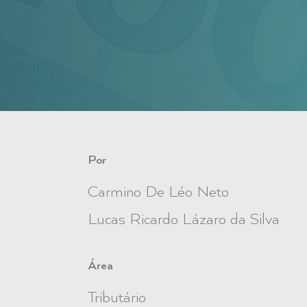
Por
Carmino De Léo Neto
Lucas Ricardo Lázaro da Silva
Área
Tributário