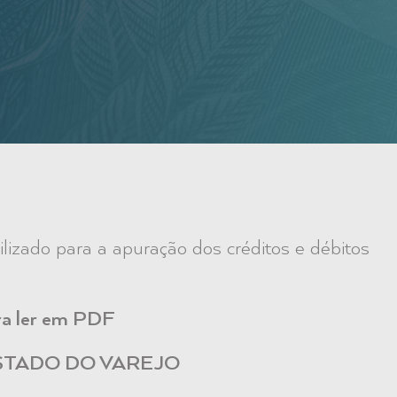
ilizado para a apuração dos créditos e débitos
ara ler em PDF
STADO DO VAREJO