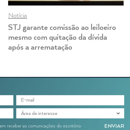
Notícia
STJ garante comissão ao leiloeiro
mesmo com quitação da dívida
após a arrematação
o em receber as comunicações do escritório