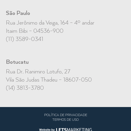
São Paulo
Rua Jerônimo da Veiga, 164 – 4º andar
Itaim Bibi – 04536-900
(11) 3589-0341
Botucatu
Rua Dr. Ranimiro Lotufo, 27
Vila São Judas Thadeu – 18607-050
(14) 3813-3780
POLÍTICA DE PRIVACIDADE
TERMOS DE USO