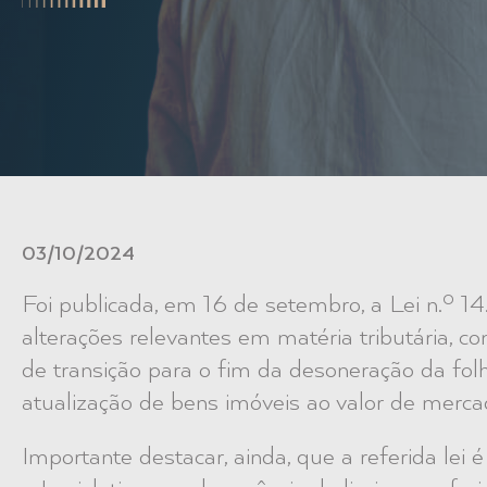
03/10/2024
Foi publicada, em 16 de setembro, a Lei n.º 
alterações relevantes em matéria tributária, c
de transição para o fim da desoneração da 
atualização de bens imóveis ao valor de mercad
Importante destacar, ainda, que a referida lei 