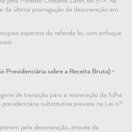
ida pelo Ministro Cristiano Zanin, do STF, na
ade da última prorrogação da desoneração em
incipais aspectos da referida lei, com enfoque
cais.
 Previdenciária sobre a Receita Bruta) –
regime de transição para a reoneração da folha
revidenciária substitutiva prevista na Lei n.º
optarem pela desoneração, através da