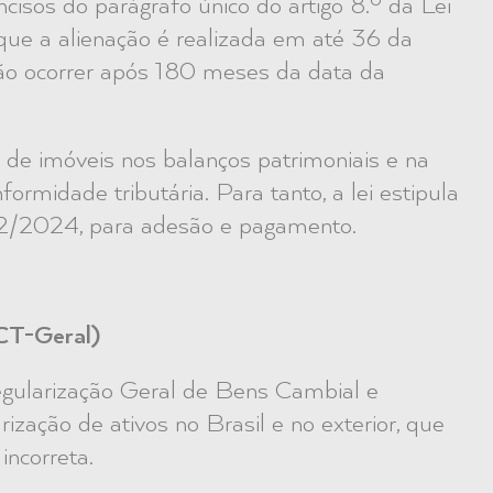
ncisos do parágrafo único do artigo 8.º da Lei
que a alienação é realizada em até 36 da
ção ocorrer após 180 meses da data da
s de imóveis nos balanços patrimoniais e na
ormidade tributária. Para tanto, a lei estipula
6/12/2024, para adesão e pagamento.
RCT-Geral)
egularização Geral de Bens Cambial e
ização de ativos no Brasil e no exterior, que
ncorreta.