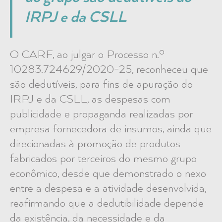
IRPJ e da CSLL
O CARF, ao julgar o Processo n.º
10283.724629/2020-25, reconheceu que
são dedutíveis, para fins de apuração do
IRPJ e da CSLL, as despesas com
publicidade e propaganda realizadas por
empresa fornecedora de insumos, ainda que
direcionadas à promoção de produtos
fabricados por terceiros do mesmo grupo
econômico, desde que demonstrado o nexo
entre a despesa e a atividade desenvolvida,
reafirmando que a dedutibilidade depende
da existência, da necessidade e da