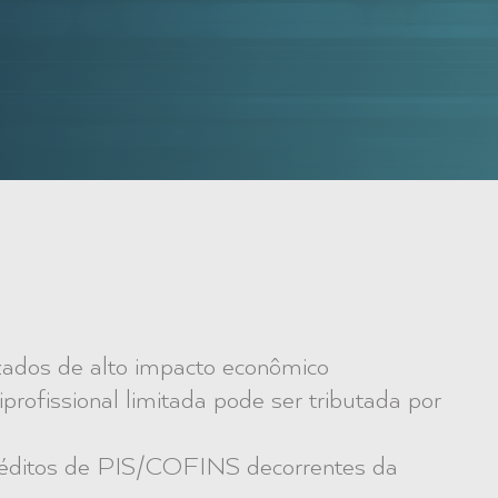
zados de alto impacto econômico
iprofissional limitada pode ser tributada por
créditos de PIS/COFINS decorrentes da