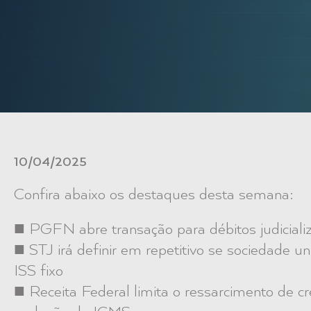
10/04/2025
Confira abaixo os destaques desta semana:
■ PGFN abre transação para débitos judiciali
■ STJ irá definir em repetitivo se sociedade un
ISS fixo
■ Receita Federal limita o ressarcimento de 