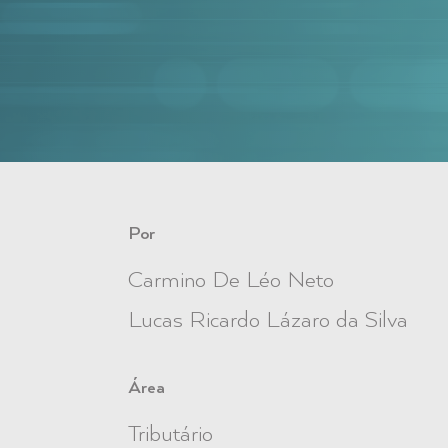
Por
Carmino De Léo Neto
Lucas Ricardo Lázaro da Silva
Área
Tributário