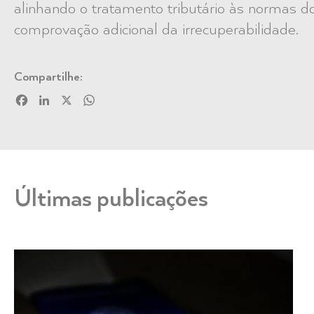
alinhando o tratamento tributário às normas d
comprovação adicional da irrecuperabilidade.
Compartilhe:
Facebook
LinkedIn
X
WhatsApp
Últimas publicações