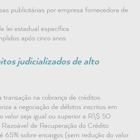
as publicitárias por empresa fornecedora de
 lei estadual específica
plidos após cinco anos
os judicializados de alto
transação na cobrança de créditos
oriza a negociação de débitos inscritos em
jo valor seja igual ou superior a R\$ 50
 Razoável de Recuperação do Crédito
té 65% sobre encargos (sem redução do valor