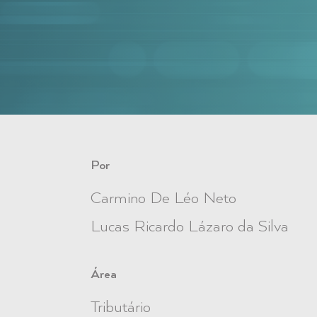
Por
Carmino De Léo Neto
Lucas Ricardo Lázaro da Silva
Área
Tributário