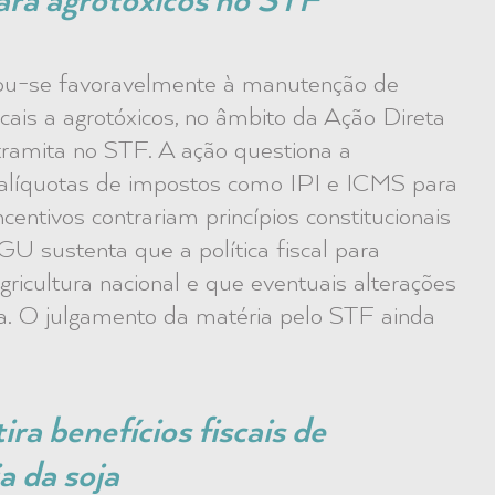
ara agrotóxicos no STF
ou-se favoravelmente à manutenção de
scais a agrotóxicos, no âmbito da Ação Direta
 tramita no STF. A ação questiona a
e alíquotas de impostos como IPI e ICMS para
entivos contrariam princípios constitucionais
U sustenta que a política fiscal para
agricultura nacional e que eventuais alterações
a. O julgamento da matéria pelo STF ainda
ra benefícios fiscais de
a da soja