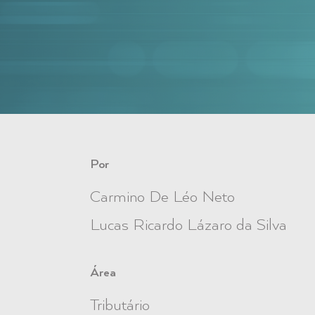
Por
Carmino De Léo Neto
Lucas Ricardo Lázaro da Silva
Área
Tributário