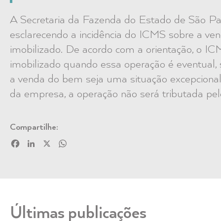
A Secretaria da Fazenda do Estado de São Paul
esclarecendo a incidência do ICMS sobre a ven
imobilizado. De acordo com a orientação, o IC
imobilizado quando essa operação é eventual, 
a venda do bem seja uma situação excepcional 
da empresa, a operação não será tributada pe
Compartilhe:
Facebook
LinkedIn
X
WhatsApp
Últimas publicações