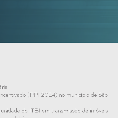
ária
ncentivado (PPI 2024) no município de São
munidade do ITBI em transmissão de imóveis