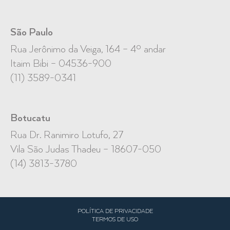
São Paulo
Rua Jerônimo da Veiga, 164 – 4º andar
Itaim Bibi – 04536-900
(11) 3589-0341
Botucatu
Rua Dr. Ranimiro Lotufo, 27
Vila São Judas Thadeu – 18607-050
(14) 3813-3780
POLÍTICA DE PRIVACIDADE
TERMOS DE USO