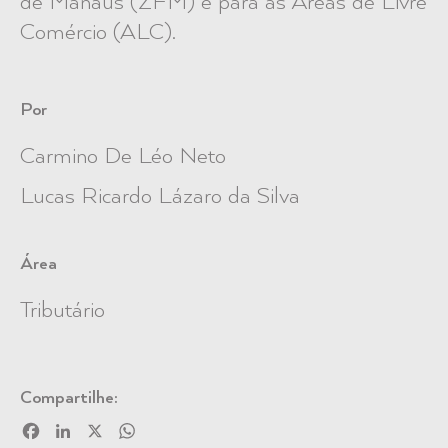
de Manaus
(ZFM)
e para as
Áreas de Livre
Comércio (ALC)
.
Por
Carmino De Léo Neto
Lucas Ricardo Lázaro da Silva
Área
Tributário
Compartilhe:
Facebook
LinkedIn
X
WhatsApp