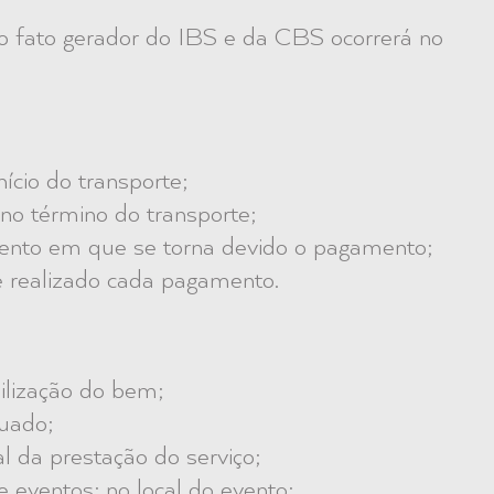
 o fato gerador do IBS e da CBS ocorrerá no
nício do transporte;
: no término do transporte;
ento em que se torna devido o pagamento;
realizado cada pagamento.
ilização do bem;
tuado;
al da prestação do serviço;
 eventos: no local do evento;