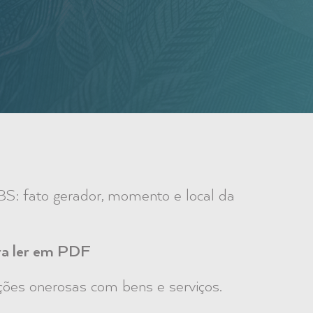
BS: fato gerador, momento e local da
ara ler em PDF
ções onerosas com bens e serviços.