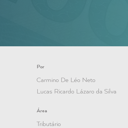
Por
Carmino De Léo Neto
Lucas Ricardo Lázaro da Silva
Área
Tributário