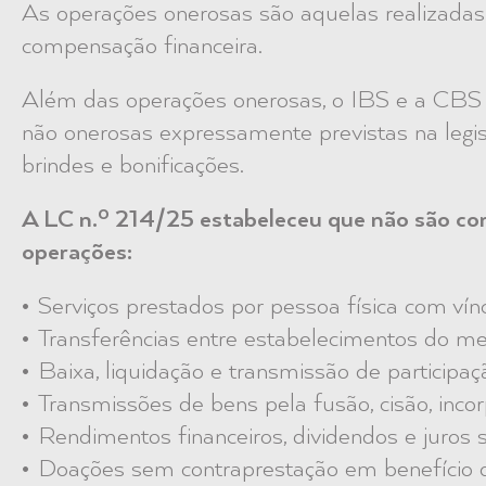
As operações onerosas são aquelas realizadas
compensação financeira.
Além das operações onerosas, o IBS e a CBS
não onerosas expressamente previstas na legis
brindes e bonificações.
A LC n.º 214/25 estabeleceu que não são co
operações:
Serviços prestados por pessoa física com vín
Transferências entre estabelecimentos do me
Baixa, liquidação e transmissão de participaçã
Transmissões de bens pela fusão, cisão, incor
Rendimentos financeiros, dividendos e juros s
Doações sem contraprestação em benefício 