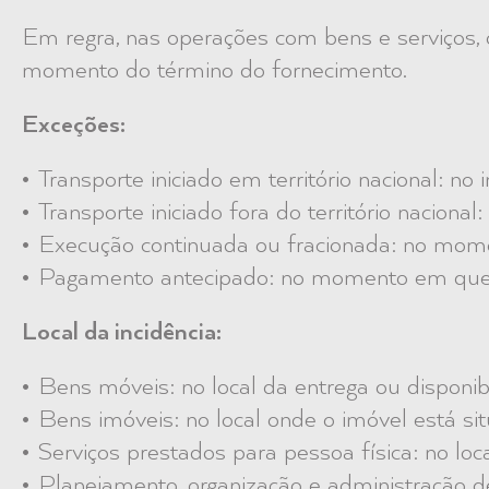
Em regra, nas operações com bens e serviços,
momento do término do fornecimento.
Exceções:
Transporte iniciado em território nacional: no i
Transporte iniciado fora do território nacional
Execução continuada ou fracionada: no mom
Pagamento antecipado: no momento em que 
Local da incidência:
Bens móveis: no local da entrega ou disponib
Bens imóveis: no local onde o imóvel está si
Serviços prestados para pessoa física: no loc
Planejamento, organização e administração de