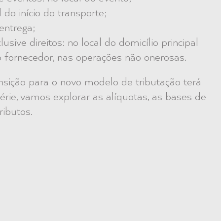
 do início do transporte;
 entrega;
sive direitos: no local do domicílio principal
o fornecedor, nas operações não onerosas.
ansição para o novo modelo de tributação terá
rie, vamos explorar as alíquotas, as bases de
ributos.
!