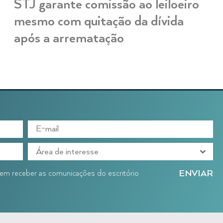
STJ garante comissão ao leiloeiro
mesmo com quitação da dívida
após a arrematação
o em receber as comunicações do escritório