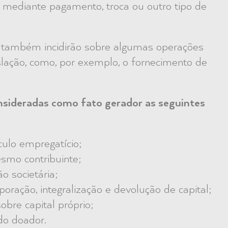
 mediante pagamento, troca ou outro tipo de
 também incidirão sobre algumas operações
lação, como, por exemplo, o fornecimento de
nsideradas como fato gerador as seguintes
culo empregatício;
smo contribuinte;
o societária;
poração, integralização e devolução de capital;
obre capital próprio;
do doador.